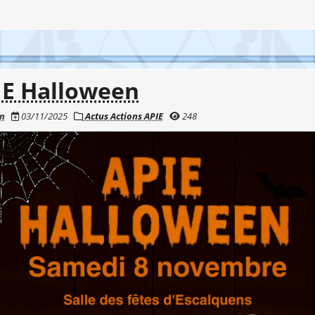
IE Halloween
en
03/11/2025
Actus Actions APIE
248