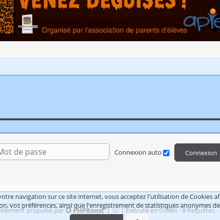
ntifiant de connexion
Mot de passe
Connexion auto
Connexion
tre navigation sur ce site internet, vous acceptez l'utilisation de Cookies a
n, vos préférences, ainsi que l'enregistrement de statistiques anonymes des
|
lement propulsé par
PHPBoost
| Éxécuté en 0.098s - 8 Requêtes -