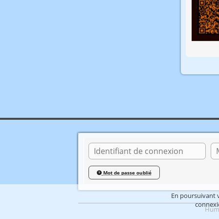
Ide
Mot de passe oublié
En poursuivant vo
connexio
Humb